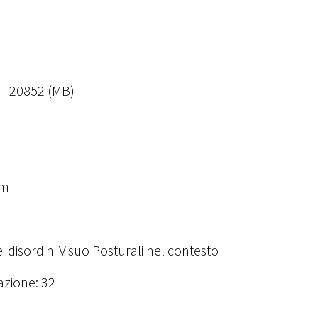
d – 20852 (MB)
om
 disordini Visuo Posturali nel contesto
azione: 32