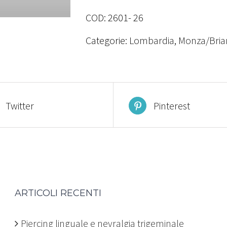
COD:
2601- 26
Categorie:
Lombardia
,
Monza/Bria
Twitter
Pinterest
ARTICOLI RECENTI
Piercing linguale e nevralgia trigeminale