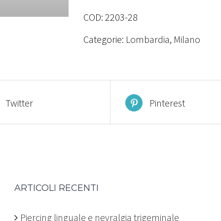
COD:
2203-28
Categorie:
Lombardia
,
Milano
Twitter
Pinterest
ARTICOLI RECENTI
Piercing linguale e nevralgia trigeminale