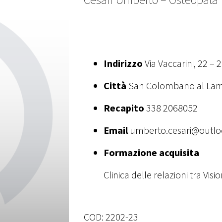
Indirizzo
Via Vaccarini, 22 – 
Città
San Colombano al La
Recapito
338 2068052
Email
umberto.cesari@outloo
Formazione acquisita
Clinica delle relazioni tra Vi
COD:
2202-23