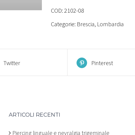
COD:
2102-08
Categorie:
Brescia
,
Lombardia
Twitter
Pinterest
ARTICOLI RECENTI
Piercing linguale e nevralgia trigeminale