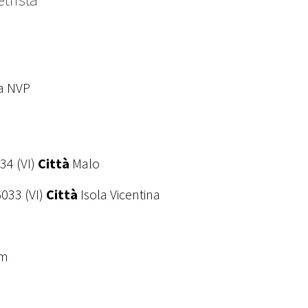
la NVP
34 (VI)
Città
Malo
6033 (VI)
Città
Isola Vicentina
om