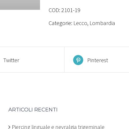
COD:
2101-19
Categorie:
Lecco
,
Lombardia
Twitter
Pinterest
ARTICOLI RECENTI
Piercing linguale e nevralgia trigeminale